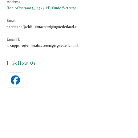
Address:
Roeloffsstraat 5, 2377 VE, Oude Wetering
Email:
Opent
secretaris@chihuahuaverenigingnederland.nl
in
je
Email IT:
toepassing
it-support@chihuahuaverenigingnederland.nl
Follow Us
Opent
in
een
nieuwe
tab