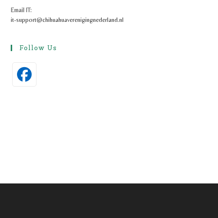
je
Email IT:
toepassing
it-support@chihuahuaverenigingnederland.nl
Follow Us
Opent
in
een
nieuwe
tab