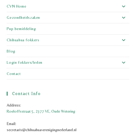
CVN Home
Gezondheidszaken
Pup bemiddeling
Chihuahua fokkers
Blog
Login fokkers/leden
Contact
Contact Info
Address:
Roeloffsstraat 5, 2377 VE, Oude Wetering
Email:
Opent
secretaris@chihuahuaverenigingnederland.nl
in