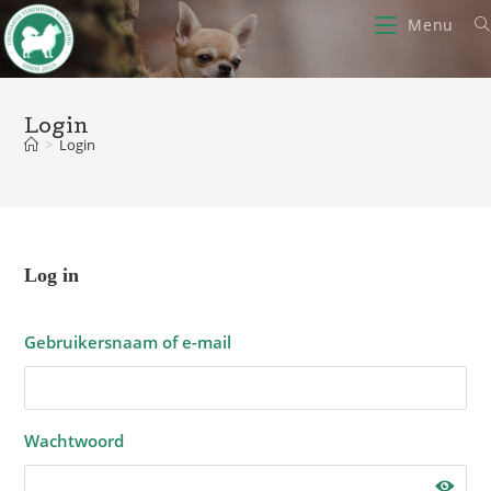
Ga
Menu
naar
inhoud
Login
>
Login
Log in
Gebruikersnaam of e-mail
Wachtwoord