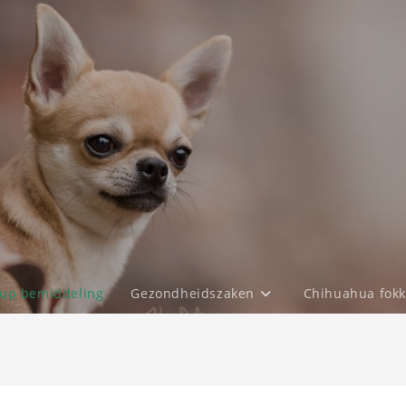
up bemiddeling
Gezondheidszaken
Chihuahua fokk