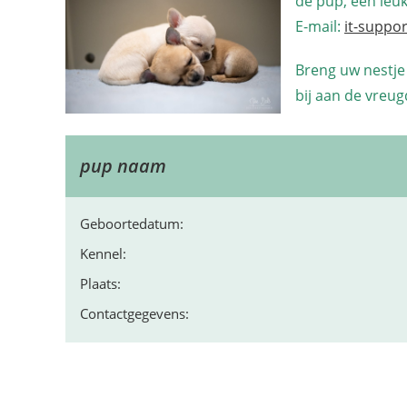
de pup, een leu
E-mail:
it-suppo
Breng uw nestje
bij aan de vreu
pup naam
Geboortedatum:
Kennel:
Plaats:
Contactgegevens: