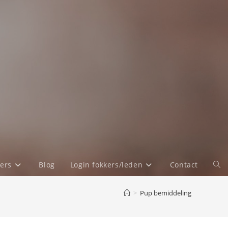
ers
Blog
Login fokkers/leden
Contact
Tog
web
>
Pup bemiddeling
zoe