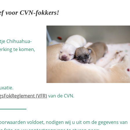
ef voor CVN-fokkers!
stje Chihuahua-
erking te komen,
uxatie.
gsFokReglement (VFR)
van de CVN.
voorwaarden voldoet, nodigen wij u uit om de gegevens van