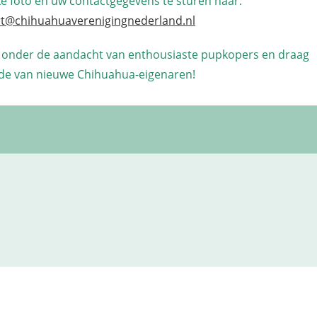
ke foto en uw contactgegevens te sturen naar:
rt@chihuahuaverenigingnederland.nl
 onder de aandacht van enthousiaste pupkopers en draag
gde van nieuwe Chihuahua-eigenaren!