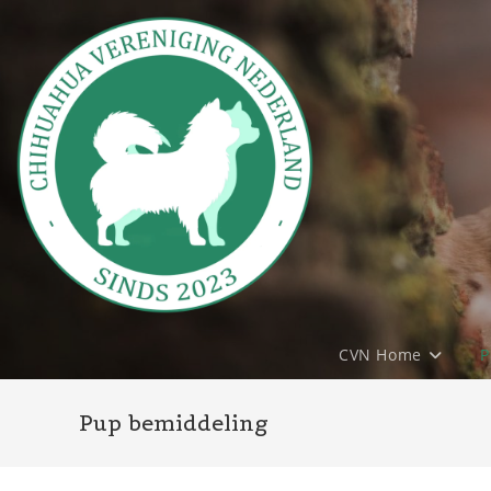
Ga
naar
inhoud
CVN Home
P
Pup bemiddeling