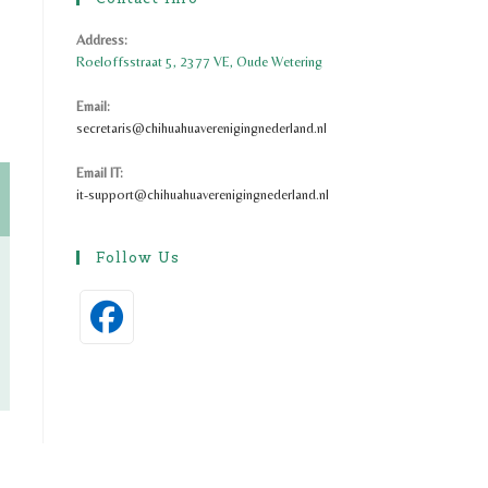
Address:
Roeloffsstraat 5, 2377 VE, Oude Wetering
Email:
Opent
secretaris@chihuahuaverenigingnederland.nl
in
je
Email IT:
toepassing
it-support@chihuahuaverenigingnederland.nl
Follow Us
Opent
in
een
nieuwe
tab