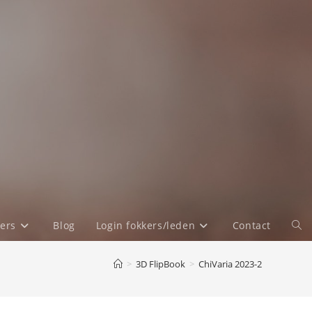
ers
Blog
Login fokkers/leden
Contact
Tog
web
>
3D FlipBook
>
ChiVaria 2023-2
zoe