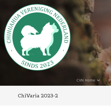
Ga
naar
inhoud
CVN Home
P
ChiVaria 2023-2