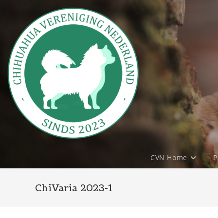
Ga
naar
inhoud
CVN Home
P
ChiVaria 2023-1